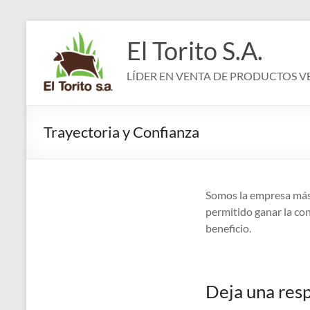
Saltar
al
El Torito S.A.
contenido
LÍDER EN VENTA DE PRODUCTOS V
Trayectoria y Confianza
Somos la empresa más a
permitido ganar la con
beneficio.
Deja una res